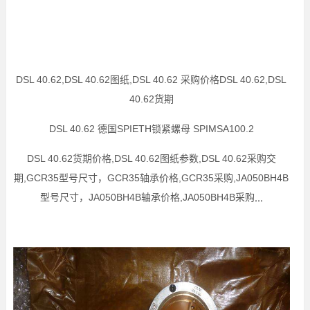
DSL 40.62,DSL 40.62图纸,DSL 40.62 采购价格DSL 40.62,DSL
40.62货期
DSL 40.62 德国SPIETH锁紧螺母 SPIMSA100.2
DSL 40.62货期价格,DSL 40.62图纸参数,DSL 40.62采购交
期,GCR35型号尺寸，GCR35轴承价格,GCR35采购,JA050BH4B
型号尺寸，JA050BH4B轴承价格,JA050BH4B采购,,,