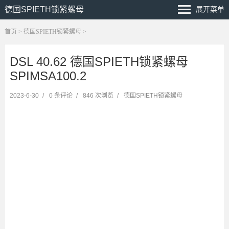
德国SPIETH锁紧螺母
展开菜单
首页
>
德国SPIETH锁紧螺母
>
DSL 40.62 德国SPIETH锁紧螺母
SPIMSA100.2
2023-6-30
/
0 条评论
/
846 次浏览
/
德国SPIETH锁紧螺母