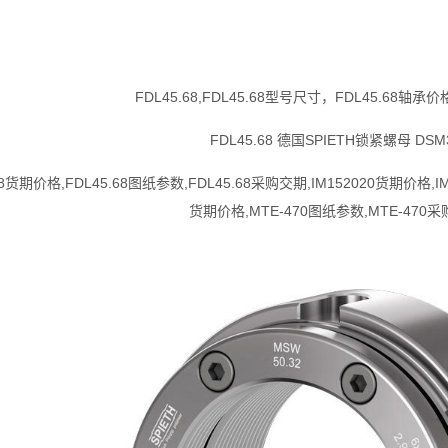
FDL45.68,FDL45.68型号尺寸，FDL45.68轴承价格
FDL45.68 德国SPIETH锁紧螺母 DSM3
68货期价格,FDL45.68图纸参数,FDL45.68采购交期,IM152020货期价格,I
货期价格,MTE-470图纸参数,MTE-470采购