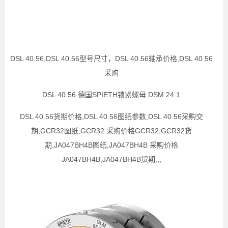
DSL 40.56,DSL 40.56型号尺寸，DSL 40.56轴承价格,DSL 40.56
采购
DSL 40.56 德国SPIETH锁紧螺母 DSM 24.1
DSL 40.56货期价格,DSL 40.56图纸参数,DSL 40.56采购交
期,GCR32图纸,GCR32 采购价格GCR32,GCR32货
期,JA047BH4B图纸,JA047BH4B 采购价格
JA047BH4B,JA047BH4B货期,,,