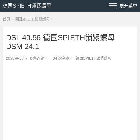
德国SPIETH锁紧螺母
展开菜单
首页
>
德国SPIETH锁紧螺母
>
DSL 40.56 德国SPIETH锁紧螺母
DSM 24.1
2023-6-30
/
0 条评论
/
484 次浏览
/
德国SPIETH锁紧螺母